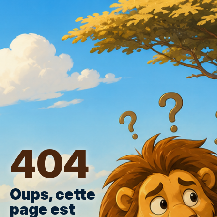
404
Oups, cette
page est