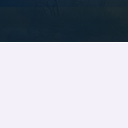
LES ACTIVITÉS
Vous trouverez sur cette page les activi
Les inscriptions se font
uniquement en
En cas d'impossibilité d'utiliser cette m