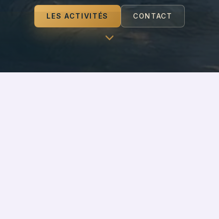
LES ACTIVITÉS
CONTACT
tés proposées par le Foyer Rural.
 ligne, même en cas de paiement par chèques ou espèce
éthode, contactez le Foyer Rural via notre
formulaire de contac