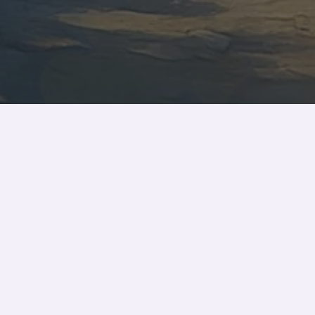
s.
t
.