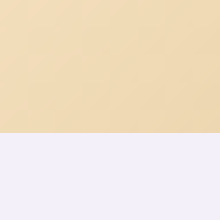
Site en cours de développement, les inscriptions seront ouvert
Foyer Rural Bohémien
Association Loi 1901 créée en
1968
SIRET : 444 198 600 00025