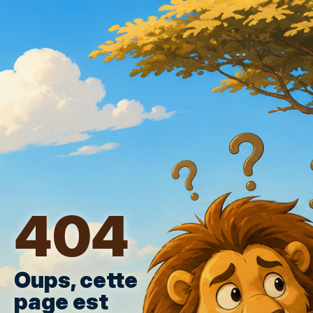
404
Oups, cette
page est