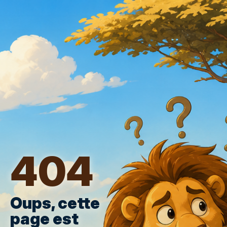
404
Oups, cette
page est