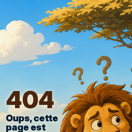
404
Oups, cette
page est